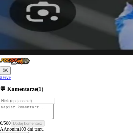
👍
0
#
Five
💬 Komentarze
(
1
)
0
/500
Dodaj komentarz
A
Anonim
103 dni temu