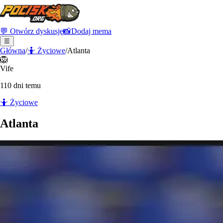
💬 Otwórz dyskusję
📸
Dodaj mema
☰
Główna
/
🤷
Życiowe
/
Atlanta
🦁
Vife
110 dni temu
🤷
Życiowe
Atlanta