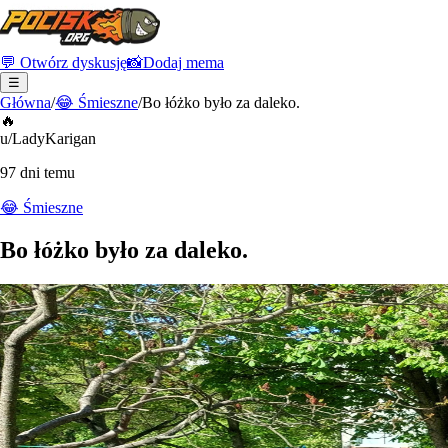
💬 Otwórz dyskusję
📸
Dodaj mema
☰
Główna
/
😂
Śmieszne
/
Bo łóżko było za daleko.
🔥
u/LadyKarigan
97 dni temu
😂
Śmieszne
Bo łóżko było za daleko.