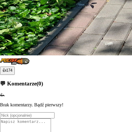
👍
174
💬 Komentarze
(
0
)
🦗
Brak komentarzy. Bądź pierwszy!