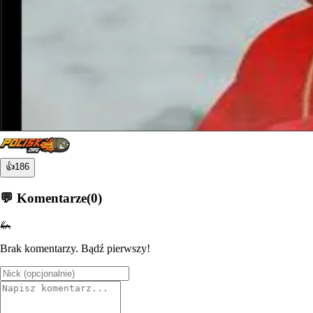
👍
186
💬 Komentarze
(
0
)
🦗
Brak komentarzy. Bądź pierwszy!