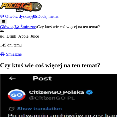
💬 Otwórz dyskusję
📸
Dodaj mema
☰
Główna
/
😂
Śmieszne
/
Czy ktoś wie coś więcej na ten temat?
🌟
u/I_Drink_Apple_Juice
145 dni temu
😂
Śmieszne
Czy ktoś wie coś więcej na ten temat?