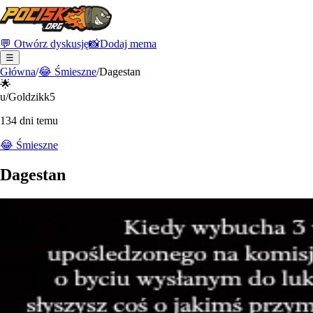
💬 Otwórz dyskusję
📸
Dodaj mema
☰
Główna
/
😂
Śmieszne
/
Dagestan
🌟
u/Goldzikk5
134 dni temu
😂
Śmieszne
Dagestan