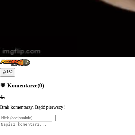
👍
152
💬 Komentarze
(
0
)
🦗
Brak komentarzy. Bądź pierwszy!