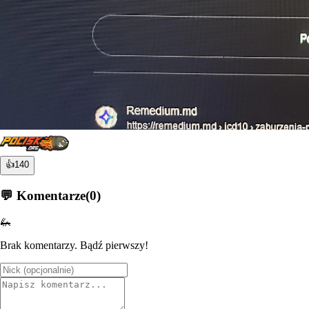
👍
140
💬 Komentarze
(
0
)
🦗
Brak komentarzy. Bądź pierwszy!