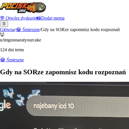
💬 Otwórz dyskusję
📸
Dodaj mema
☰
Główna
/
😂
Śmieszne
/
Gdy na SORze zapomnisz kodu rozpoznań
🦊
u/imgonnaeatyourcake
124 dni temu
😂
Śmieszne
Gdy na SORze zapomnisz kodu rozpoznań