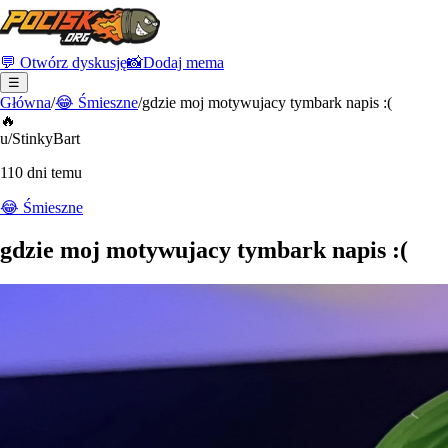
💬 Otwórz dyskusję
📸
Dodaj mema
☰
Główna
/
😂
Śmieszne
/
gdzie moj motywujacy tymbark napis :(
🔥
u/StinkyBart
110 dni temu
😂
Śmieszne
gdzie moj motywujacy tymbark napis :(