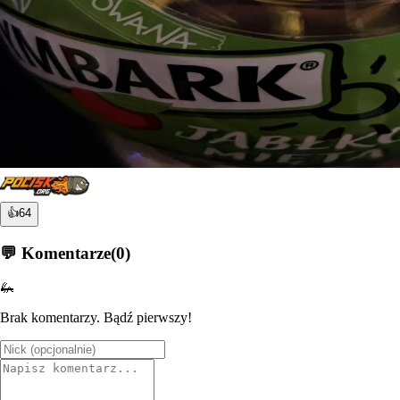
👍
64
💬 Komentarze
(
0
)
🦗
Brak komentarzy. Bądź pierwszy!