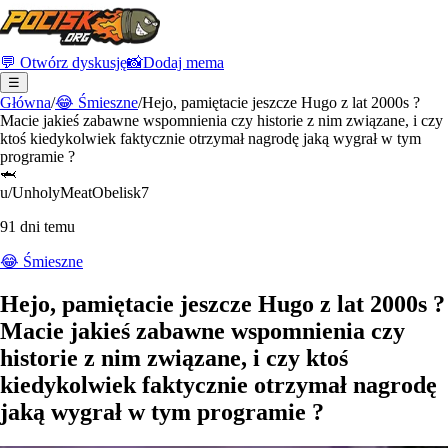
💬 Otwórz dyskusję
📸
Dodaj mema
☰
Główna
/
😂
Śmieszne
/
Hejo, pamiętacie jeszcze Hugo z lat 2000s ?
Macie jakieś zabawne wspomnienia czy historie z nim związane, i czy
ktoś kiedykolwiek faktycznie otrzymał nagrodę jaką wygrał w tym
programie ?
🦈
u/UnholyMeatObelisk7
91 dni temu
😂
Śmieszne
Hejo, pamiętacie jeszcze Hugo z lat 2000s ?
Macie jakieś zabawne wspomnienia czy
historie z nim związane, i czy ktoś
kiedykolwiek faktycznie otrzymał nagrodę
jaką wygrał w tym programie ?