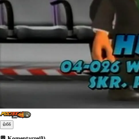
👍
56
💬 Komentarze
(
0
)