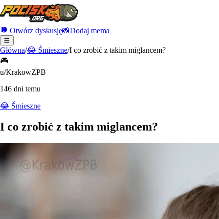
💬 Otwórz dyskusję
📸
Dodaj mema
☰
Główna
/
😂
Śmieszne
/
I co zrobić z takim miglancem?
🎮
u/KrakowZPB
146 dni temu
😂
Śmieszne
I co zrobić z takim miglancem?