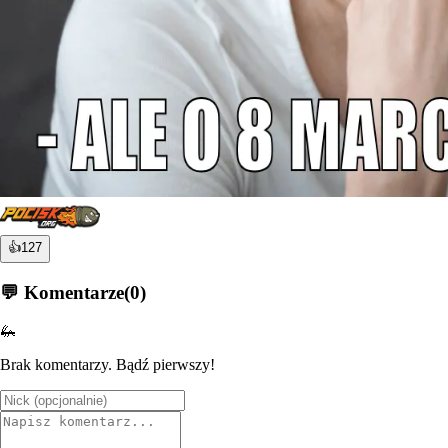
👍
127
💬 Komentarze
(
0
)
🦗
Brak komentarzy. Bądź pierwszy!