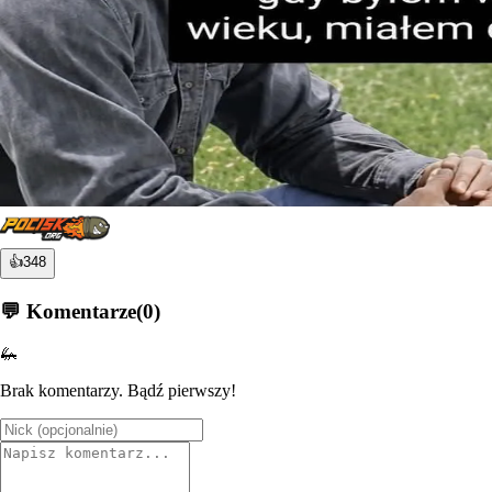
👍
348
💬 Komentarze
(
0
)
🦗
Brak komentarzy. Bądź pierwszy!