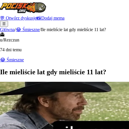
💬 Otwórz dyskusję
📸
Dodaj mema
☰
Główna
/
😂
Śmieszne
/
Ile mieliście lat gdy mieliście 11 lat?
👻
u/Rezczun
74 dni temu
😂
Śmieszne
Ile mieliście lat gdy mieliście 11 lat?