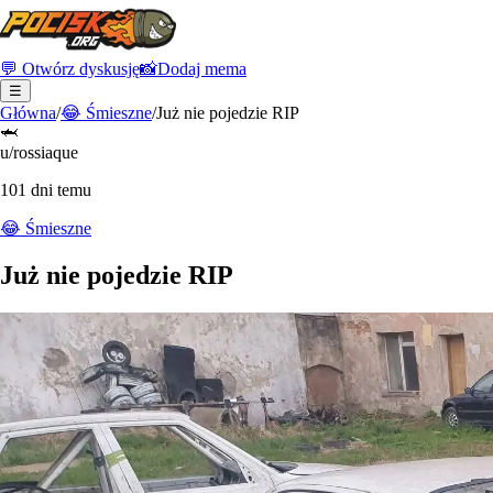
💬 Otwórz dyskusję
📸
Dodaj mema
☰
Główna
/
😂
Śmieszne
/
Już nie pojedzie RIP
🦈
u/rossiaque
101 dni temu
😂
Śmieszne
Już nie pojedzie RIP