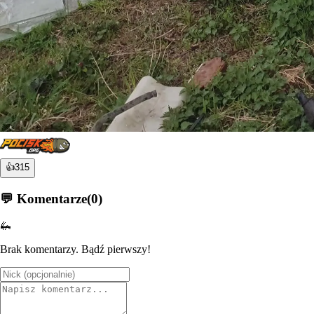
👍
315
💬 Komentarze
(
0
)
🦗
Brak komentarzy. Bądź pierwszy!