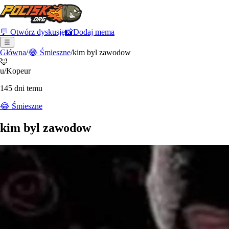
💬 Otwórz dyskusję
📸
Dodaj mema
☰
Główna
/
😂
Śmieszne
/
kim byl zawodow
🦊
u/Kopeur
145 dni temu
😂
Śmieszne
kim byl zawodow