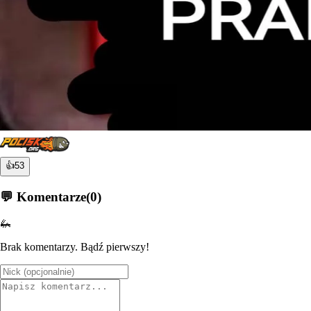
👍
53
💬 Komentarze
(
0
)
🦗
Brak komentarzy. Bądź pierwszy!