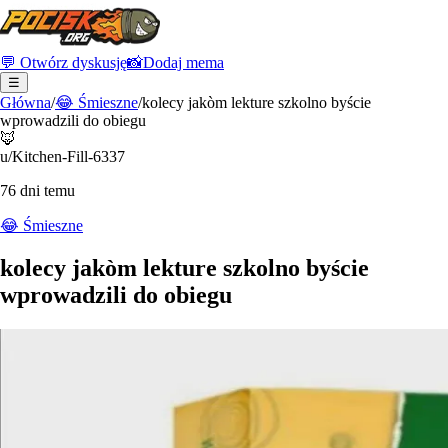
💬 Otwórz dyskusję
📸
Dodaj mema
☰
Główna
/
😂
Śmieszne
/
kolecy jakòm lekture szkolno byście
wprowadzili do obiegu
🦊
u/Kitchen-Fill-6337
76 dni temu
😂
Śmieszne
kolecy jakòm lekture szkolno byście
wprowadzili do obiegu