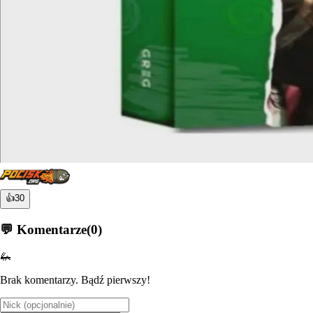
👍
30
💬 Komentarze
(
0
)
🦗
Brak komentarzy. Bądź pierwszy!