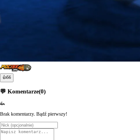
👍
56
💬 Komentarze
(
0
)
🦗
Brak komentarzy. Bądź pierwszy!