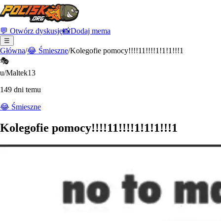
💬 Otwórz dyskusję
📸
Dodaj mema
☰
Główna
/
😂
Śmieszne
/
Kolegofie pomocy!!!!11!!!!1!1!1!!!1
🎭
u/Maltek13
149 dni temu
😂
Śmieszne
Kolegofie pomocy!!!!11!!!!1!1!1!!!1