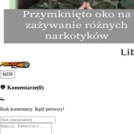
👍
216
💬 Komentarze
(
0
)
🦗
Brak komentarzy. Bądź pierwszy!