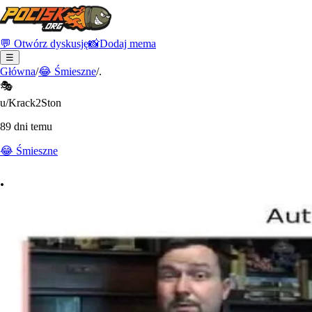
💬 Otwórz dyskusję
📸
Dodaj mema
☰
Główna
/
😂
Śmieszne
/
.
🎭
u/Krack2Ston
89 dni temu
😂
Śmieszne
.