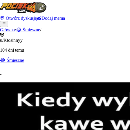
💬 Otwórz dyskusję
📸
Dodaj mema
☰
Główna
/
😂
Śmieszne
/
.
🐼
u/Ktosinnyy
104 dni temu
😂
Śmieszne
.