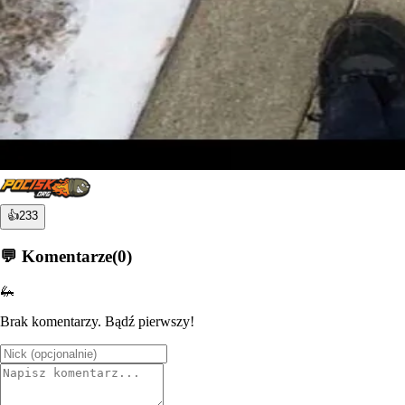
👍
233
💬 Komentarze
(
0
)
🦗
Brak komentarzy. Bądź pierwszy!