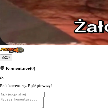
👍
237
💬 Komentarze
(
0
)
🦗
Brak komentarzy. Bądź pierwszy!