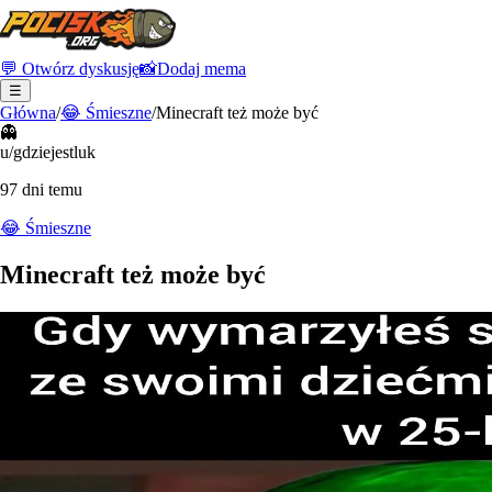
💬 Otwórz dyskusję
📸
Dodaj mema
☰
Główna
/
😂
Śmieszne
/
Minecraft też może być
👻
u/gdziejestluk
97 dni temu
😂
Śmieszne
Minecraft też może być