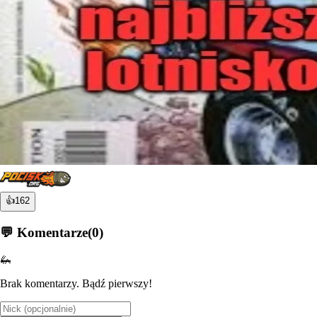
👍
162
💬 Komentarze
(
0
)
🦗
Brak komentarzy. Bądź pierwszy!