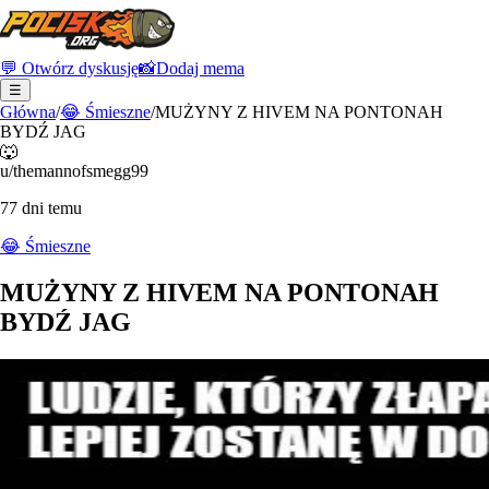
💬 Otwórz dyskusję
📸
Dodaj mema
☰
Główna
/
😂
Śmieszne
/
MUŻYNY Z HIVEM NA PONTONAH
BYDŹ JAG
🐺
u/themannofsmegg99
77 dni temu
😂
Śmieszne
MUŻYNY Z HIVEM NA PONTONAH
BYDŹ JAG