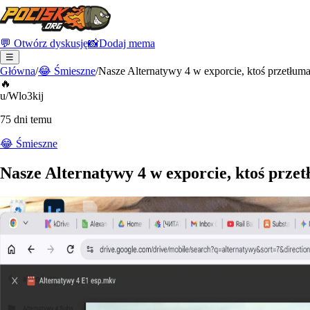
💬 Otwórz dyskusję
📸
Dodaj mema
☰
Główna
/
😂
Śmieszne
/
Nasze Alternatywy 4 w exporcie, ktoś przetłumac
🔥
u/Wlo3kij
75 dni temu
😂
Śmieszne
Nasze Alternatywy 4 w exporcie, ktoś przet