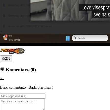
👍
233
💬 Komentarze
(
0
)
🦗
Brak komentarzy. Bądź pierwszy!