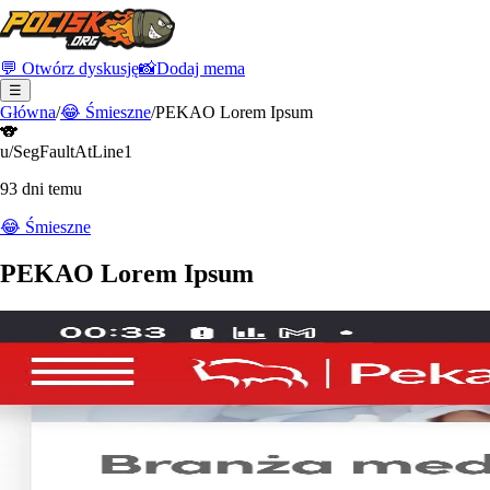
💬 Otwórz dyskusję
📸
Dodaj mema
☰
Główna
/
😂
Śmieszne
/
PEKAO Lorem Ipsum
🐨
u/SegFaultAtLine1
93 dni temu
😂
Śmieszne
PEKAO Lorem Ipsum