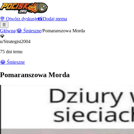
💬 Otwórz dyskusję
📸
Dodaj mema
☰
Główna
/
😂
Śmieszne
/
Pomaranszowa Morda
💎
u/Strategist2004
75 dni temu
😂
Śmieszne
Pomaranszowa Morda