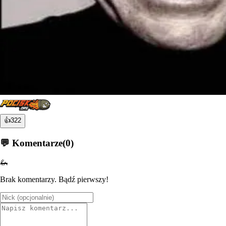
👍
322
💬 Komentarze
(
0
)
🦗
Brak komentarzy. Bądź pierwszy!