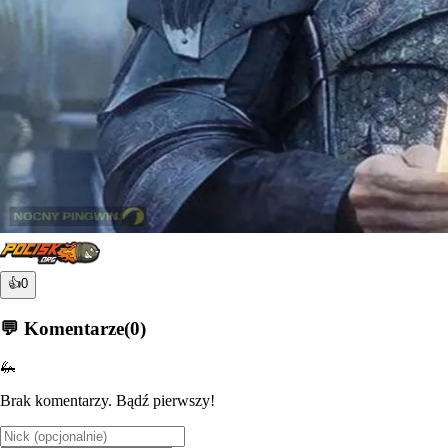
👍
0
💬 Komentarze
(
0
)
🦗
Brak komentarzy. Bądź pierwszy!