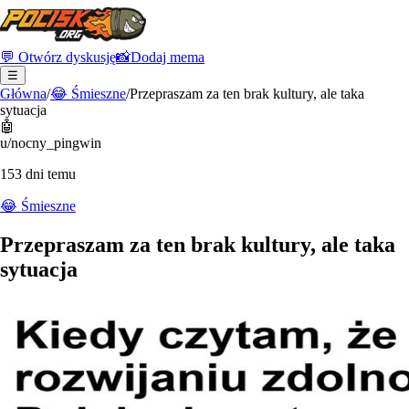
💬 Otwórz dyskusję
📸
Dodaj mema
☰
Główna
/
😂
Śmieszne
/
Przepraszam za ten brak kultury, ale taka
sytuacja
🤖
u/nocny_pingwin
153 dni temu
😂
Śmieszne
Przepraszam za ten brak kultury, ale taka
sytuacja