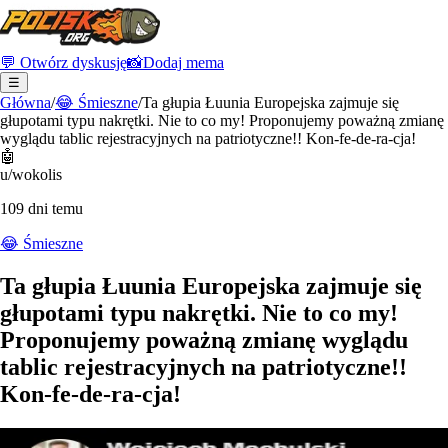
💬 Otwórz dyskusję
📸
Dodaj mema
☰
Główna
/
😂
Śmieszne
/
Ta głupia Łuunia Europejska zajmuje się
głupotami typu nakrętki. Nie to co my! Proponujemy poważną zmianę
wyglądu tablic rejestracyjnych na patriotyczne!! Kon-fe-de-ra-cja!
🤖
u/wokolis
109 dni temu
😂
Śmieszne
Ta głupia Łuunia Europejska zajmuje się
głupotami typu nakrętki. Nie to co my!
Proponujemy poważną zmianę wyglądu
tablic rejestracyjnych na patriotyczne!!
Kon-fe-de-ra-cja!