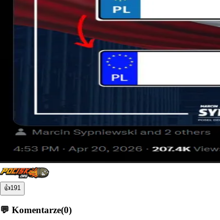
👍
191
💬 Komentarze
(
0
)