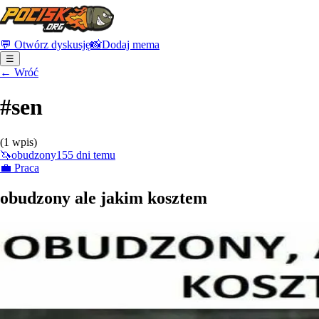
💬 Otwórz dyskusję
📸
Dodaj mema
☰
← Wróć
#
sen
(
1
wpis
)
🦄
obudzony
155 dni temu
💼
Praca
obudzony ale jakim kosztem