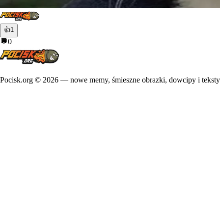
👍
1
💬
0
Pocisk.org ©
2026
— nowe memy, śmieszne obrazki, dowcipy i teksty