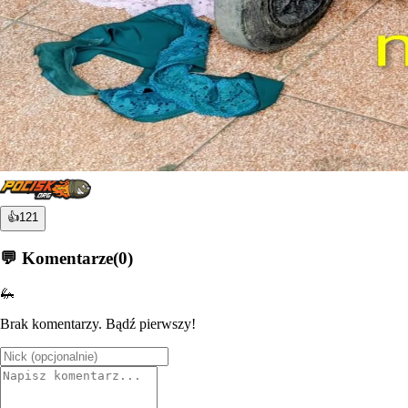
👍
121
💬 Komentarze
(
0
)
🦗
Brak komentarzy. Bądź pierwszy!