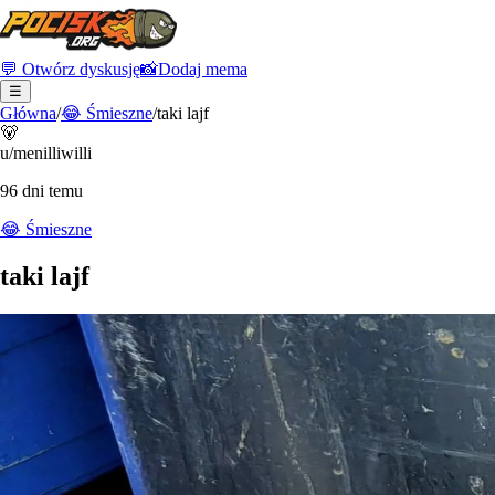
💬 Otwórz dyskusję
📸
Dodaj mema
☰
Główna
/
😂
Śmieszne
/
taki lajf
🐻
u/menilliwilli
96 dni temu
😂
Śmieszne
taki lajf