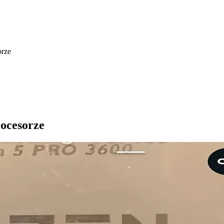
orze
rocesorze