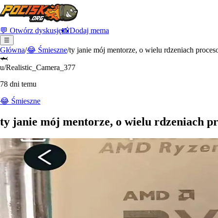
💬 Otwórz dyskusję
📸
Dodaj mema
☰
Główna
/
😂
Śmieszne
/
ty janie mój mentorze, o wielu rdzeniach proces
🦈
u/Realistic_Camera_377
78 dni temu
😂
Śmieszne
ty janie mój mentorze, o wielu rdzeniach p