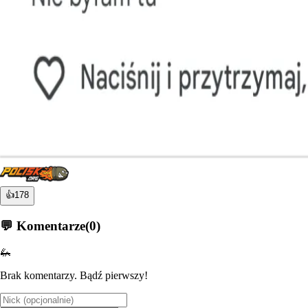
👍
178
💬 Komentarze
(
0
)
🦗
Brak komentarzy. Bądź pierwszy!