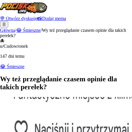
💬 Otwórz dyskusję
📸
Dodaj mema
☰
Główna
/
😂
Śmieszne
/
Wy też przeglądanie czasem opinie dla takich
perełek?
🐙
u/Cudowronek
147 dni temu
😂
Śmieszne
Wy też przeglądanie czasem opinie dla
takich perełek?