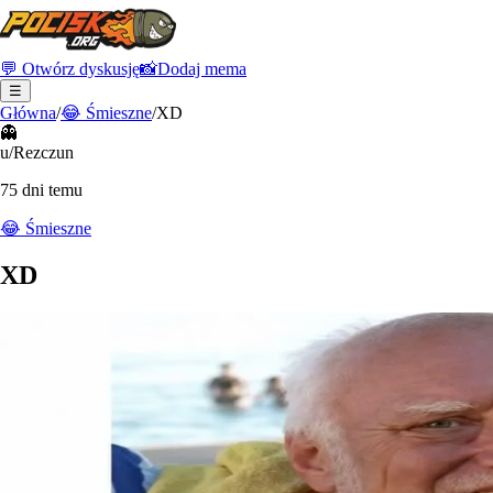
💬 Otwórz dyskusję
📸
Dodaj mema
☰
Główna
/
😂
Śmieszne
/
XD
👻
u/Rezczun
75 dni temu
😂
Śmieszne
XD