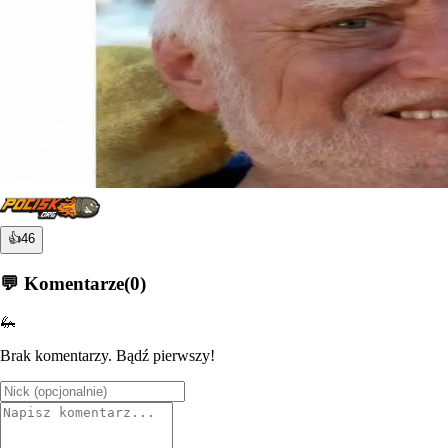
👍
46
💬 Komentarze
(
0
)
🦗
Brak komentarzy. Bądź pierwszy!